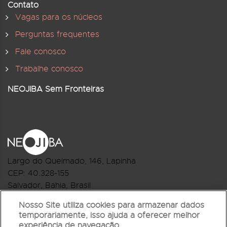
Contato
Vagas para os núcleos
Perguntas frequentes
Fale conosco
Trabalhe conosco
NEOJIBA Sem Fronteiras
Largo do Queimado, 146
, Lapinha
CEP:
40.328-155
Salvador, Bahia, Brasil
Telefone:(71) 3044-2959
Nosso Site utiliza cookies para armazenar dados
temporariamente, isso ajuda a oferecer melhor
R.Monte Castelo Nº 62, Bairro Barbalho
experiência de navegação.