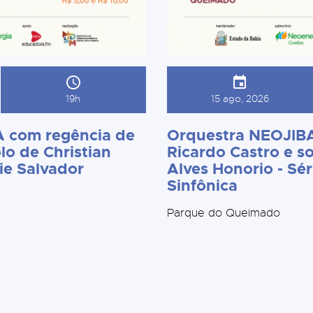
19h
15 ago, 2026
 com regência de
Orquestra NEOJIBA
lo de Christian
Ricardo Castro e so
ie Salvador
Alves Honorio - Sér
Sinfônica
Parque do Queimado