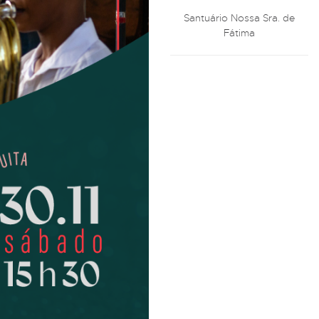
Santuário Nossa Sra. de
Fátima