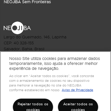
NEOJIBA Sem Fronteiras
Largo do Queimado, 146
, Lapinha
CEP:
40.328-155
Salvador, Bahia, Brasil
Telefone:(71) 3044-2959
Nosso Site utiliza cookies para armazenar dados
temporariamente, isso ajuda a oferecer melhor
R.Monte Castelo Nº 62, Bairro Barbalho
experiência de navegação.
CEP: 40.301-210
Ao clicar em “Aceitar todos os cookies”, você concorda
Salvador, Bahia, Brasil
com o armazenamento de cookies no seu dispositivo
Telefone:(71) 3032-1073
para melhorar a navegação no site do NEOJIBA
conforme estabelecido em nosso
Aviso de Privacidade
Rejeitar todos os
Aceitar todos os
cookies
cookies