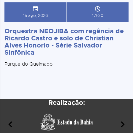
15 ago, 2026
17h30
Orquestra NEOJIBA com regência de
Ricardo Castro e solo de Christian
Alves Honorio - Série Salvador
Sinfônica
Parque do Queimado
Realização: