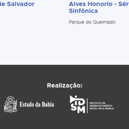
ie Salvador
Alves Honorio - Sér
Sinfônica
Parque do Queimado
Realização: