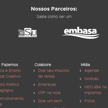
Nossos Parceiros:
Saiba como ser um
 Fazemos
Colabore
Mídia
ica e Ensino
Doe seu Imposto
Agenda
cal Coletivo
de renda
Notícias
eto Político
Empresas
NEOJIBA na
agógico
CPF na nota
imprensa
envolvimento
Doe um bem
Fotos
al