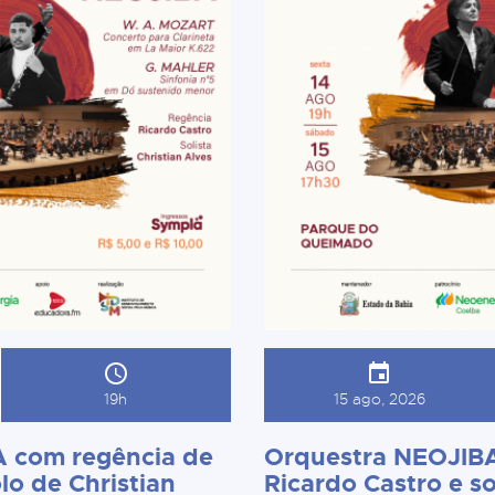
19h
15 ago, 2026
 com regência de
Orquestra NEOJIBA
lo de Christian
Ricardo Castro e so