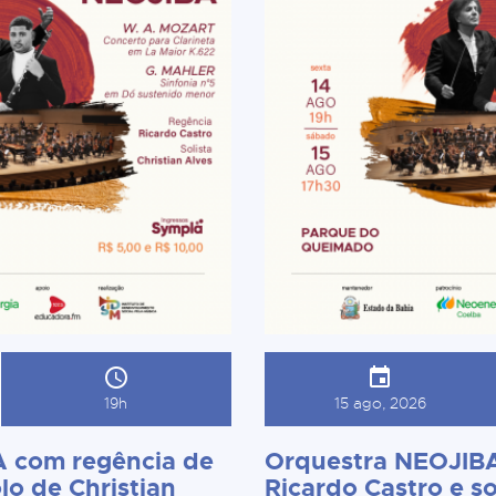
19h
15 ago, 2026
 com regência de
Orquestra NEOJIBA
lo de Christian
Ricardo Castro e so