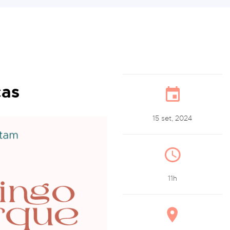
as
15 set, 2024
11h