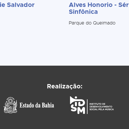
ie Salvador
Alves Honorio - Sér
Sinfônica
Parque do Queimado
Realização: