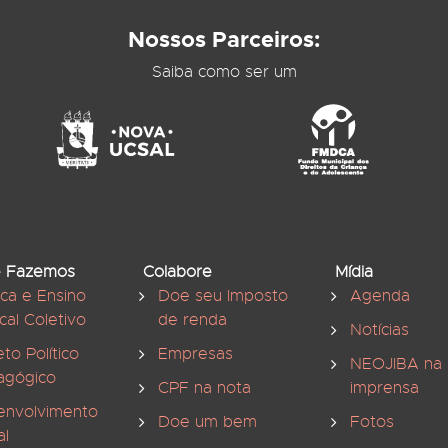
Nossos Parceiros:
Saiba como ser um
 Fazemos
Colabore
Mídia
ica e Ensino
Doe seu Imposto
Agenda
cal Coletivo
de renda
Notícias
eto Político
Empresas
NEOJIBA na
agógico
CPF na nota
imprensa
envolvimento
Doe um bem
Fotos
al