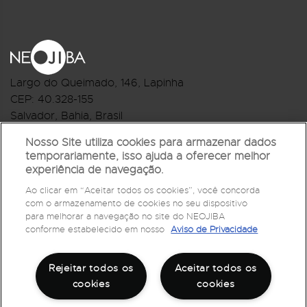
Largo do Queimado, 146
, Lapinha
CEP:
40.328-155
Salvador, Bahia, Brasil
Telefone:(71) 3044-2959
Nosso Site utiliza cookies para armazenar dados
temporariamente, isso ajuda a oferecer melhor
R.Monte Castelo Nº 62, Bairro Barbalho
experiência de navegação.
CEP: 40.301-210
Ao clicar em “Aceitar todos os cookies”, você concorda
Salvador, Bahia, Brasil
com o armazenamento de cookies no seu dispositivo
Telefone:(71) 3032-1073
para melhorar a navegação no site do NEOJIBA
conforme estabelecido em nosso
Aviso de Privacidade
Rejeitar todos os
Aceitar todos os
cookies
cookies