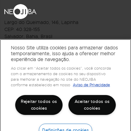
Largo do Queimado, 146
, Lapinha
CEP:
40.328-155
Salvador, Bahia, Brasil
Telefone:(71) 3044-2959
Nosso Site utiliza cookies para armazenar dados
temporariamente, isso ajuda a oferecer melhor
R.Monte Castelo Nº 62, Bairro Barbalho
experiência de navegação.
CEP: 40.301-210
Ao clicar em “Aceitar todos os cookies”, você concorda
Salvador, Bahia, Brasil
com o armazenamento de cookies no seu dispositivo
Telefone:(71) 3032-1073
para melhorar a navegação no site do NEOJIBA
conforme estabelecido em nosso
Aviso de Privacidade
Rejeitar todos os
Aceitar todos os
cookies
cookies
Definições de cookies