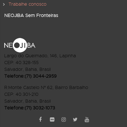
Trabalhe conosco
NEOJIBA Sem Fronteiras
Largo do Queimado, 146
, Lapinha
CEP:
40.328-155
Salvador, Bahia, Brasil
Telefone:(71) 3044-2959
R.Monte Castelo Nº 62, Bairro Barbalho
CEP: 40.301-210
Salvador, Bahia, Brasil
Telefone:(71) 3032-1073