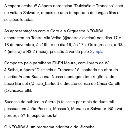
A espera acabou!! A ópera nordestina “Dulcinéia e Trancoso” está
de volta a Salvador, depois de uma temporada de longas filas e
sessões lotadas!
As apresentações com o Coro e a Orquestra NEOJIBA
acontecem no Teatro Vila Velha (@teatrovilavelha) nos dias 17 e
18 de novembro, às 19h, e no dia 19, às 17h. Os ingressos, a R$
4 (inteira) e R$ 2 (meia), já estão à venda pelo
Sympla
.
Composta pelo paraibano Eli-Eri Moura, com libreto de W.
J.Solha, a ópera “Dulcinéia e Trancoso” é inspirada na obra do
escritor Ariano Suassuna. Nossa montagem tem regência de
Lucie Barluet (@lucie_barluet) e direção cênica de Chica Carelli
(@chicacarelli).
Sucesso de público, a ópera já foi vista por mais de duas mil
pessoas em João Pessoa, Mossoró, Manaus e Salvador. Não vai
perder, né? Te esperamos lá!
O NEOJIBA é um programa prioritário do @govba.