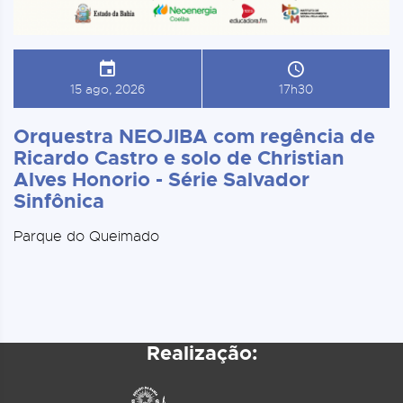
15 ago, 2026
17h30
Orquestra NEOJIBA com regência de
Ricardo Castro e solo de Christian
Alves Honorio - Série Salvador
Sinfônica
Parque do Queimado
Realização: