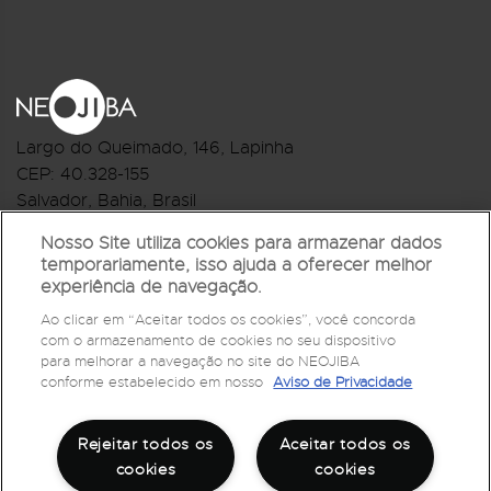
Largo do Queimado, 146
, Lapinha
CEP:
40.328-155
Salvador, Bahia, Brasil
Telefone:(71) 3044-2959
Nosso Site utiliza cookies para armazenar dados
temporariamente, isso ajuda a oferecer melhor
R.Monte Castelo Nº 62, Bairro Barbalho
experiência de navegação.
CEP: 40.301-210
Ao clicar em “Aceitar todos os cookies”, você concorda
Salvador, Bahia, Brasil
com o armazenamento de cookies no seu dispositivo
Telefone:(71) 3032-1073
para melhorar a navegação no site do NEOJIBA
conforme estabelecido em nosso
Aviso de Privacidade
Rejeitar todos os
Aceitar todos os
cookies
cookies