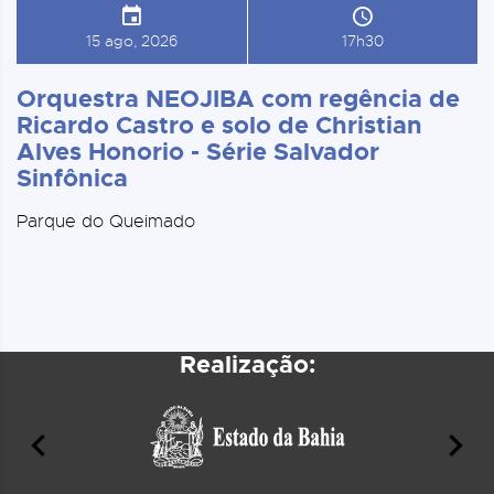
15 ago, 2026
17h30
Orquestra NEOJIBA com regência de
Ricardo Castro e solo de Christian
Alves Honorio - Série Salvador
Sinfônica
Parque do Queimado
Realização: