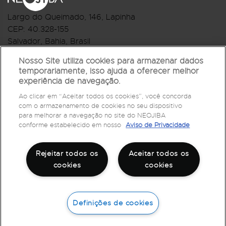
Largo do Queimado, 146
, Lapinha
CEP:
40.328-155
Salvador, Bahia, Brasil
Telefone:(71) 3044-2959
Nosso Site utiliza cookies para armazenar dados
temporariamente, isso ajuda a oferecer melhor
R.Monte Castelo Nº 62, Bairro Barbalho
experiência de navegação.
CEP: 40.301-210
Ao clicar em “Aceitar todos os cookies”, você concorda
Salvador, Bahia, Brasil
com o armazenamento de cookies no seu dispositivo
Telefone:(71) 3032-1073
para melhorar a navegação no site do NEOJIBA
conforme estabelecido em nosso
Aviso de Privacidade
Rejeitar todos os
Aceitar todos os
cookies
cookies
Definições de cookies
©
2026
Todos os direitos reservados
Fale com a Ouvidoria,
ligue 162