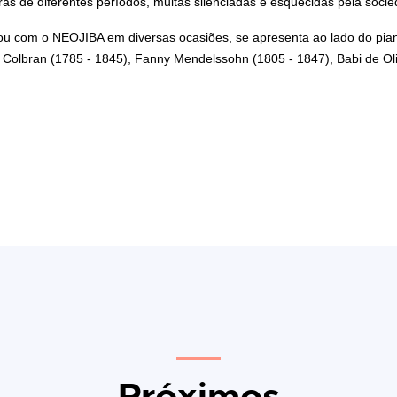
oras de diferentes períodos, muitas silenciadas e esquecidas pela soci
rou com o NEOJIBA em diversas ocasiões, se apresenta ao lado do pia
a Colbran (1785 - 1845), Fanny Mendelssohn (1805 - 1847), Babi de Oli
Próximos