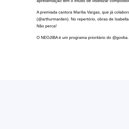
apresentação tem o intuito de visibilizar composit
A premiada cantora Marília Vargas, que já colabo
(@arthurmarden). No repertório, obras de Isabell
Não perca!
O NEOJIBA é um programa prioritário do @govba.