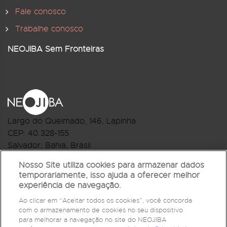
Fale conosco
Trabalhe conosco
NEOJIBA Sem Fronteiras
Largo do Queimado, 146
, Lapinha
CEP:
40.328-155
Salvador, Bahia, Brasil
Telefone:(71) 3044-2959
Nosso Site utiliza cookies para armazenar dados
temporariamente, isso ajuda a oferecer melhor
R.Monte Castelo Nº 62, Bairro Barbalho
experiência de navegação.
CEP: 40.301-210
Ao clicar em “Aceitar todos os cookies”, você concorda
Salvador, Bahia, Brasil
com o armazenamento de cookies no seu dispositivo
Telefone:(71) 3032-1073
para melhorar a navegação no site do NEOJIBA