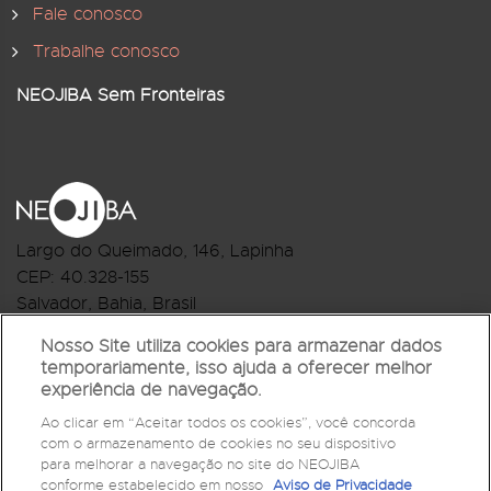
Fale conosco
Trabalhe conosco
NEOJIBA Sem Fronteiras
Largo do Queimado, 146
, Lapinha
CEP:
40.328-155
Salvador, Bahia, Brasil
Telefone:(71) 3044-2959
Nosso Site utiliza cookies para armazenar dados
temporariamente, isso ajuda a oferecer melhor
R.Monte Castelo Nº 62, Bairro Barbalho
experiência de navegação.
CEP: 40.301-210
Ao clicar em “Aceitar todos os cookies”, você concorda
Salvador, Bahia, Brasil
com o armazenamento de cookies no seu dispositivo
Telefone:(71) 3032-1073
para melhorar a navegação no site do NEOJIBA
conforme estabelecido em nosso
Aviso de Privacidade