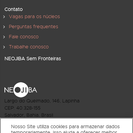
Contato
Vagas para os núcleos
Perguntas frequentes
Fale conosco
Trabalhe conosco
NEOJIBA Sem Fronteiras
Largo do Queimado, 146
, Lapinha
CEP:
40.328-155
Salvador, Bahia, Brasil
Telefone:(71) 3044-2959
Nosso Site utiliza cookies para armazenar dados
temporariamente, isso ajuda a oferecer melhor