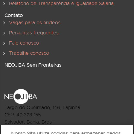
Relatório de Transparência e Igualdade Salarial
Contato
Vagas para os núcleos
Perguntas frequentes
Fale conosco
Trabalhe conosco
NEOJIBA Sem Fronteiras
Largo do Queimado, 146
, Lapinha
CEP:
40.328-155
Salvador, Bahia, Brasil
Telefone:(71) 3044-2959
Nosso Site utiliza cookies para armazenar dados