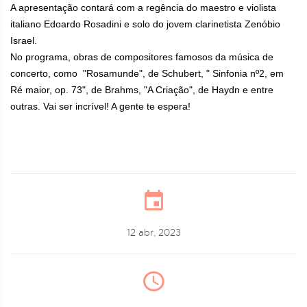
A apresentação contará com a regência do maestro e violista
italiano Edoardo Rosadini e solo do jovem clarinetista Zenóbio
Israel.
No programa, obras de compositores famosos da música de
concerto, como "Rosamunde", de Schubert, " Sinfonia nº2, em
Ré maior, op. 73", de Brahms, "A Criação", de Haydn e entre
outras. Vai ser incrível! A gente te espera!
12 abr, 2023