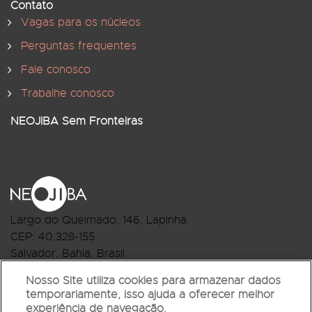
Contato
Vagas para os núcleos
Perguntas frequentes
Fale conosco
Trabalhe conosco
NEOJIBA Sem Fronteiras
Largo do Queimado, 146
, Lapinha
CEP:
40.328-155
Salvador, Bahia, Brasil
Telefone:(71) 3044-2959
Nosso Site utiliza cookies para armazenar dados
temporariamente, isso ajuda a oferecer melhor
R.Monte Castelo Nº 62, Bairro Barbalho
experiência de navegação.