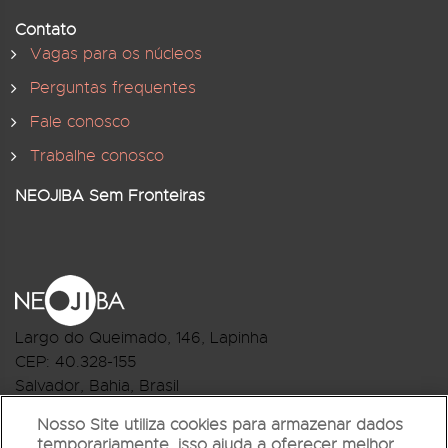
Contato
Vagas para os núcleos
Perguntas frequentes
Fale conosco
Trabalhe conosco
NEOJIBA Sem Fronteiras
Largo do Queimado, 146
, Lapinha
CEP:
40.328-155
Salvador, Bahia, Brasil
Telefone:(71) 3044-2959
Nosso Site utiliza cookies para armazenar dados
temporariamente, isso ajuda a oferecer melhor