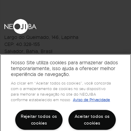
Largo do Queimado, 146
, Lapinha
CEP:
40.328-155
Salvador, Bahia, Brasil
Telefone:(71) 3044-2959
Nosso Site utiliza cookies para armazenar dados
temporariamente, isso ajuda a oferecer melhor
R.Monte Castelo Nº 62, Bairro Barbalho
experiência de navegação.
CEP: 40.301-210
Ao clicar em “Aceitar todos os cookies”, você concorda
Salvador, Bahia, Brasil
com o armazenamento de cookies no seu dispositivo
Telefone:(71) 3032-1073
para melhorar a navegação no site do NEOJIBA
conforme estabelecido em nosso
Aviso de Privacidade
Rejeitar todos os
Aceitar todos os
cookies
cookies