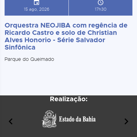
15 ago, 2026
17h30
Orquestra NEOJIBA com regência de
Ricardo Castro e solo de Christian
Alves Honorio - Série Salvador
Sinfônica
Parque do Queimado
Realização: