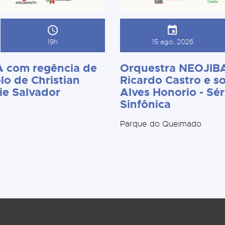
19h
15 ago, 2026
 com regência de
Orquestra NEOJIBA
lo de Christian
Ricardo Castro e so
ie Salvador
Alves Honorio - Sér
Sinfônica
Parque do Queimado