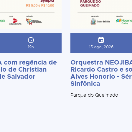
19h
15 ago, 2026
 com regência de
Orquestra NEOJIBA
lo de Christian
Ricardo Castro e so
ie Salvador
Alves Honorio - Sér
Sinfônica
Parque do Queimado