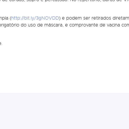
mpla (
http://bit.ly/3gNOVDD
) e podem ser retirados direta
obrigatório do uso de máscara, e comprovante de vacina 
e.
.