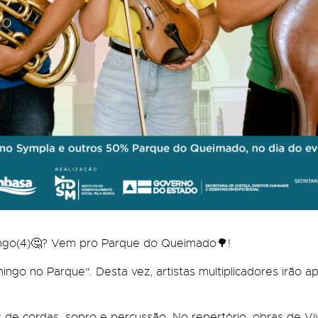
ngo(4)🤔? Vem pro Parque do Queimado🌳!
ngo no Parque". Desta vez, artistas multiplicadores irão 
de cordas, sopro e percussão. No repertório, obras de Viv