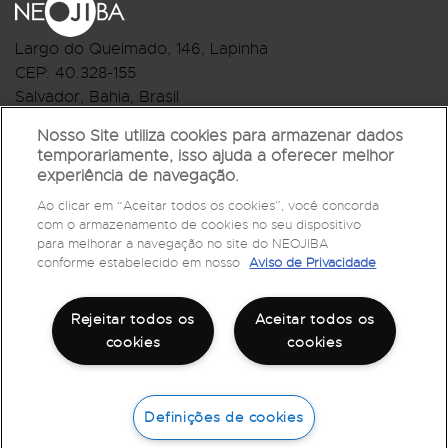
Largo do Queimado, 146
, Lapinha
CEP:
40.328-155
Salvador, Bahia, Brasil
Telefone:(71) 3044-2959
Nosso Site utiliza cookies para armazenar dados
temporariamente, isso ajuda a oferecer melhor
R.Monte Castelo Nº 62, Bairro Barbalho
experiência de navegação.
CEP: 40.301-210
Ao clicar em “Aceitar todos os cookies”, você concorda
Salvador, Bahia, Brasil
com o armazenamento de cookies no seu dispositivo
Telefone:(71) 3032-1073
para melhorar a navegação no site do NEOJIBA
conforme estabelecido em nosso
Aviso de Privacidade
Rejeitar todos os
Aceitar todos os
cookies
cookies
Definições de cookies
©
2026
Todos os direitos reservados