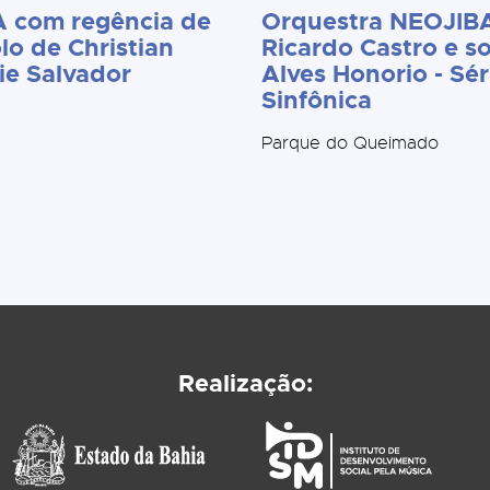
 com regência de
Orquestra NEOJIBA
lo de Christian
Ricardo Castro e so
ie Salvador
Alves Honorio - Sér
Sinfônica
Parque do Queimado
Realização: