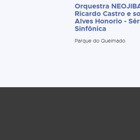
Orquestra NEOJIBA
Ricardo Castro e so
Alves Honorio - Sér
Sinfônica
Parque do Queimado