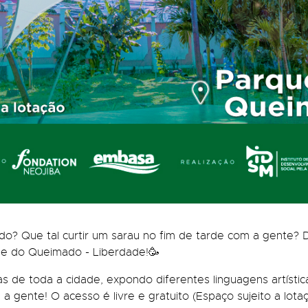
o? Que tal curtir um sarau no fim de tarde com a gente? D
ue do Queimado - Liberdade!🥳
tas de toda a cidade, expondo diferentes linguagens artísti
a gente! O acesso é livre e gratuito (Espaço sujeito a lotaç