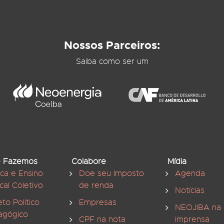
Nossos Parceiros:
Saiba como ser um
 Fazemos
Colabore
Mídia
ica e Ensino
Doe seu Imposto
Agenda
cal Coletivo
de renda
Notícias
eto Político
Empresas
NEOJIBA na
agógico
CPF na nota
imprensa