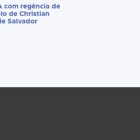
 com regência de
lo de Christian
ie Salvador