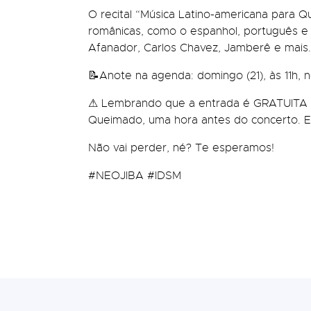
O recital “Música Latino-americana para Q
românicas, como o espanhol, português e f
Afanador, Carlos Chavez, Jamberê e mais.
📝Anote na agenda: domingo (21), às 11h,
⚠ Lembrando que a entrada é GRATUITA e
Queimado, uma hora antes do concerto. Ent
Não vai perder, né? Te esperamos!
#NEOJIBA #IDSM