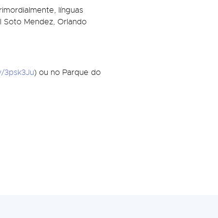
rimordialmente, línguas
el Soto Mendez, Orlando
ly/3psk3Ju
) ou no Parque do