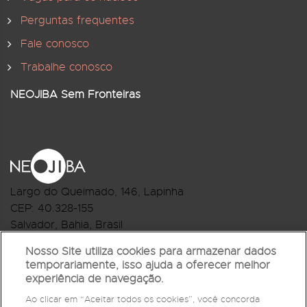
Perguntas frequentes
Fale conosco
Trabalhe conosco
NEOJIBA Sem Fronteiras
Largo do Queimado, 146
, Lapinha
CEP:
40.328-155
Salvador, Bahia, Brasil
Telefone:(71) 3044-2959
Nosso Site utiliza cookies para armazenar dados
temporariamente, isso ajuda a oferecer melhor
R.Monte Castelo Nº 62, Bairro Barbalho
experiência de navegação.
CEP: 40.301-210
Ao clicar em “Aceitar todos os cookies”, você concorda
Salvador, Bahia, Brasil