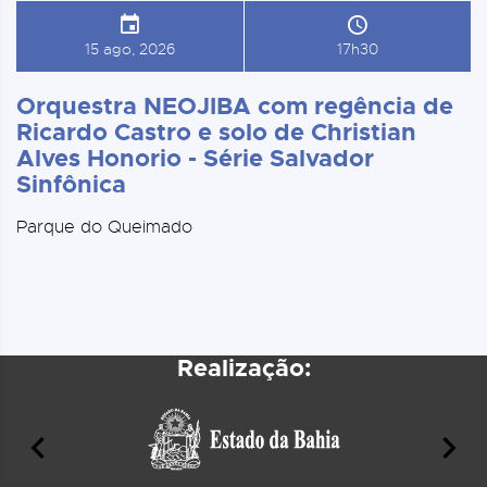
15 ago, 2026
17h30
Orquestra NEOJIBA com regência de
Ricardo Castro e solo de Christian
Alves Honorio - Série Salvador
Sinfônica
Parque do Queimado
Realização: