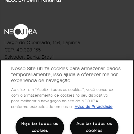
NEOJIBA Sem Fronteiras
Largo do Queimado, 146
, Lapinha
CEP:
40.328-155
Salvador, Bahia, Brasil
Telefone:(71) 3044-2959
Nosso Site utiliza cookies para armazenar dados
temporariamente, isso ajuda a oferecer melhor
R.Monte Castelo Nº 62, Bairro Barbalho
experiência de navegação.
CEP: 40.301-210
Ao clicar em “Aceitar todos os cookies”, você concorda
Salvador, Bahia, Brasil
com o armazenamento de cookies no seu dispositivo
Telefone:(71) 3032-1073
para melhorar a navegação no site do NEOJIBA
conforme estabelecido em nosso
Aviso de Privacidade
Rejeitar todos os
Aceitar todos os
cookies
cookies