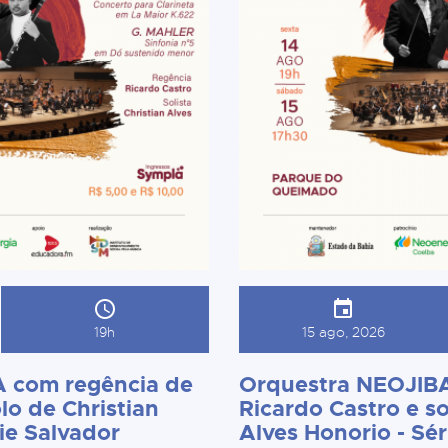
19h
15 ago, 2026
 com regência de
Orquestra NEOJIBA
lo de Christian
Ricardo Castro e so
ie Salvador
Alves Honorio - Sér