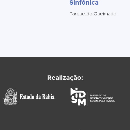
Sinfônica
Parque do Queimado
Realização: