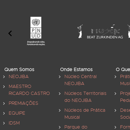
Quem Somos
Onde Estamos
O Que
NEOJIBA
Núcleo Central
Prát
NEOJIBA
Musi
MAESTRO
RICARDO CASTRO
Núcleos Territoriais
Proj
do NEOJIBA
Ped
PREMIAÇÕES
Núcleos de Prática
Des
EQUIPE
Musical
Soci
IDSM
Parque do
For