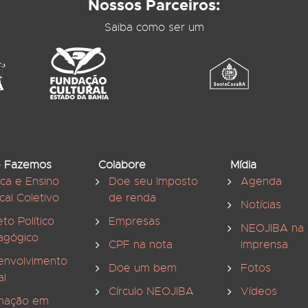
Nossos Parceiros:
Saiba como ser um
 Fazemos
Colabore
Mídia
ica e Ensino
Doe seu Imposto
Agenda
cal Coletivo
de renda
Notícias
eto Político
Empresas
NEOJIBA na
agógico
CPF na nota
imprensa
envolvimento
Doe um bem
Fotos
al
Círculo NEOJIBA
Vídeos
mação em