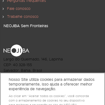
Perguntas frequentes
Fale conosco
Trabalhe conosco
NEOJIBA Sem Fronteiras
Largo do Queimado, 146
, Lapinha
CEP:
40.328-155
Salvador, Bahia, Brasil
Telefone:(71) 3044-2959
Nosso Site utiliza cookies para armazenar dados
temporariamente, isso ajuda a oferecer melhor
R.Monte Castelo Nº 62, Bairro Barbalho
experiência de navegação.
CEP: 40.301-210
Ao clicar em “Aceitar todos os cookies”, você concorda
Salvador, Bahia, Brasil
com o armazenamento de cookies no seu dispositivo
Telefone:(71) 3032-1073
para melhorar a navegação no site do NEOJIBA