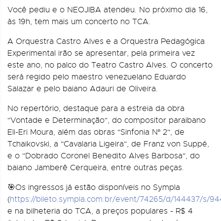
Você pediu e o NEOJIBA atendeu. No próximo dia 16,
às 19h, tem mais um concerto no TCA.
A Orquestra Castro Alves e a Orquestra Pedagógica
Experimental irão se apresentar, pela primeira vez
este ano, no palco do Teatro Castro Alves. O concerto
será regido pelo maestro venezuelano Eduardo
Salazar e pelo baiano Adauri de Oliveira.
No repertório, destaque para a estreia da obra
"Vontade e Determinação", do compositor paraibano
Eli-Eri Moura, além das obras "Sinfonia Nº 2", de
Tchaikovski, a "Cavalaria Ligeira", de Franz von Suppé,
e o "Dobrado Coronel Benedito Alves Barbosa", do
baiano Jamberê Cerqueira, entre outras peças.
🎯Os ingressos já estão disponíveis no Sympla
(
https://bileto.sympla.com.br/event/74265/d/144437/s/9
e na bilheteria do TCA, a preços populares - R$ 4