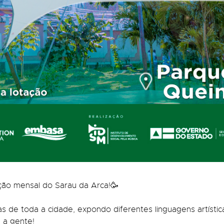
ição mensal do Sarau da Arca!🥳
tas de toda a cidade, expondo diferentes linguagens artísti
m a gente!