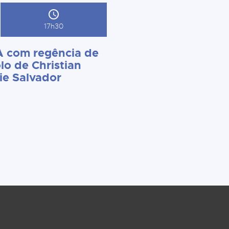
17h30
 com regência de
lo de Christian
ie Salvador