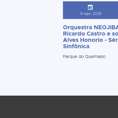
14 ago, 2026
Orquestra NEOJIBA
Ricardo Castro e so
Alves Honorio - Sér
Sinfônica
Parque do Queimado