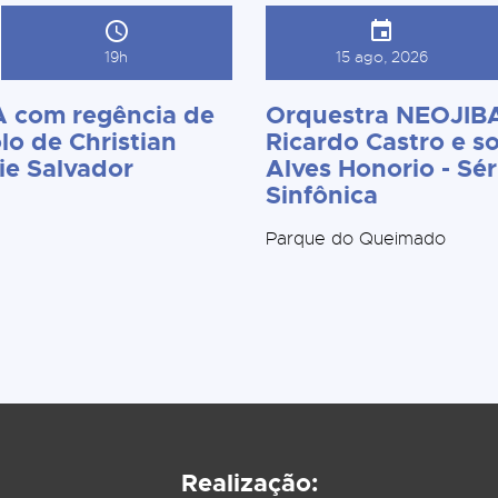
19h
15 ago, 2026
 com regência de
Orquestra NEOJIBA
lo de Christian
Ricardo Castro e so
ie Salvador
Alves Honorio - Sér
Sinfônica
Parque do Queimado
Realização: