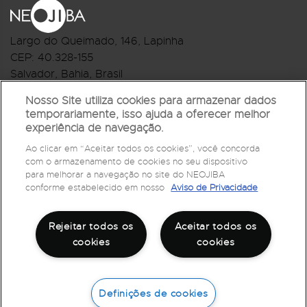
Largo do Queimado, 146
, Lapinha
CEP:
40.328-155
Salvador, Bahia, Brasil
Telefone:(71) 3044-2959
Nosso Site utiliza cookies para armazenar dados
temporariamente, isso ajuda a oferecer melhor
R.Monte Castelo Nº 62, Bairro Barbalho
experiência de navegação.
CEP: 40.301-210
Ao clicar em “Aceitar todos os cookies”, você concorda
Salvador, Bahia, Brasil
com o armazenamento de cookies no seu dispositivo
Telefone:(71) 3032-1073
para melhorar a navegação no site do NEOJIBA
conforme estabelecido em nosso
Aviso de Privacidade
Rejeitar todos os
Aceitar todos os
cookies
cookies
Definições de cookies
©
2026
Todos os direitos reservados