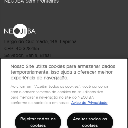
NEOJIBA Sem Fronteiras
Largo do Queimado, 146
, Lapinha
CEP:
40.328-155
Salvador, Bahia, Brasil
Telefone:(71) 3044-2959
Nosso Site utiliza cookies para armazenar dados
temporariamente, isso ajuda a oferecer melhor
R.Monte Castelo Nº 62, Bairro Barbalho
experiência de navegação.
CEP: 40.301-210
Ao clicar em “Aceitar todos os cookies”, você concorda
Salvador, Bahia, Brasil
com o armazenamento de cookies no seu dispositivo
Telefone:(71) 3032-1073
para melhorar a navegação no site do NEOJIBA
conforme estabelecido em nosso
Aviso de Privacidade
Rejeitar todos os
Aceitar todos os
cookies
cookies