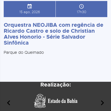
15 ago, 2026
17h30
Orquestra NEOJIBA com regência de
Ricardo Castro e solo de Christian
Alves Honorio - Série Salvador
Sinfônica
Parque do Queimado
Realização: