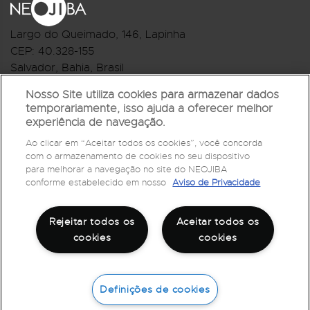
Largo do Queimado, 146
, Lapinha
CEP:
40.328-155
Salvador, Bahia, Brasil
Telefone:(71) 3044-2959
Nosso Site utiliza cookies para armazenar dados
temporariamente, isso ajuda a oferecer melhor
R.Monte Castelo Nº 62, Bairro Barbalho
experiência de navegação.
CEP: 40.301-210
Ao clicar em “Aceitar todos os cookies”, você concorda
Salvador, Bahia, Brasil
com o armazenamento de cookies no seu dispositivo
Telefone:(71) 3032-1073
para melhorar a navegação no site do NEOJIBA
conforme estabelecido em nosso
Aviso de Privacidade
Rejeitar todos os
Aceitar todos os
cookies
cookies
Definições de cookies
©
2026
Todos os direitos reservados