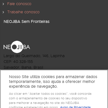
Fale conosco
Trabalhe conosco
NEOJIBA Sem Fronteiras
Largo do Queimado, 146
, Lapinha
CEP:
40.328-155
Salvador, Bahia, Brasil
Telefone:(71) 3044-2959
Nosso Site utiliza cookies para armazenar dados
temporariamente, isso ajuda a oferecer melhor
R.Monte Castelo Nº 62, Bairro Barbalho
experiência de navegação.
CEP: 40.301-210
Ao clicar em “Aceitar todos os cookies”, você concorda
Salvador, Bahia, Brasil
com o armazenamento de cookies no seu dispositivo
Telefone:(71) 3032-1073
para melhorar a navegação no site do NEOJIBA
conforme estabelecido em nosso
Aviso de Privacidade