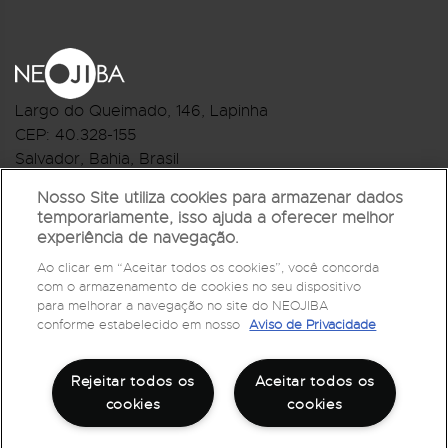
Largo do Queimado, 146
, Lapinha
CEP:
40.328-155
Salvador, Bahia, Brasil
Telefone:(71) 3044-2959
Nosso Site utiliza cookies para armazenar dados
temporariamente, isso ajuda a oferecer melhor
R.Monte Castelo Nº 62, Bairro Barbalho
experiência de navegação.
CEP: 40.301-210
Ao clicar em “Aceitar todos os cookies”, você concorda
Salvador, Bahia, Brasil
com o armazenamento de cookies no seu dispositivo
Telefone:(71) 3032-1073
para melhorar a navegação no site do NEOJIBA
conforme estabelecido em nosso
Aviso de Privacidade
Rejeitar todos os
Aceitar todos os
cookies
cookies