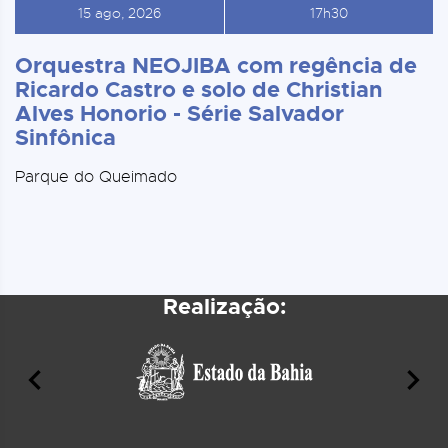
15 ago, 2026
17h30
Orquestra NEOJIBA com regência de
Ricardo Castro e solo de Christian
Alves Honorio - Série Salvador
Sinfônica
Parque do Queimado
Realização: