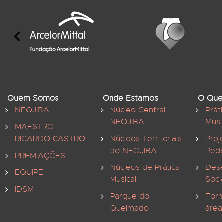
Quem Somos
Onde Estamos
O Que
NEOJIBA
Núcleo Central
Prát
NEOJIBA
Musi
MAESTRO
RICARDO CASTRO
Núcleos Territoriais
Proj
do NEOJIBA
Ped
PREMIAÇÕES
Núcleos de Prática
Des
EQUIPE
Musical
Soci
IDSM
Parque do
For
Queimado
área