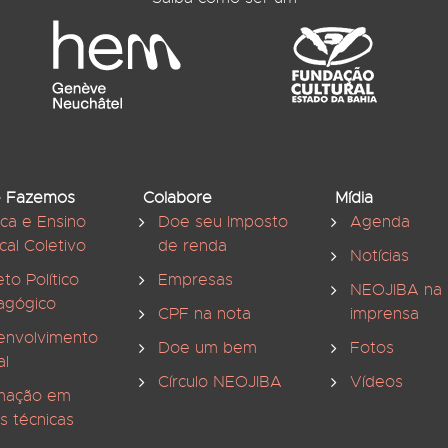
 Fazemos
Colabore
Mídia
ica e Ensino
Doe seu Imposto
Agenda
cal Coletivo
de renda
Notícias
eto Político
Empresas
NEOJIBA na
agógico
CPF na nota
imprensa
envolvimento
Doe um bem
Fotos
al
Círculo NEOJIBA
Vídeos
mação em
s técnicas