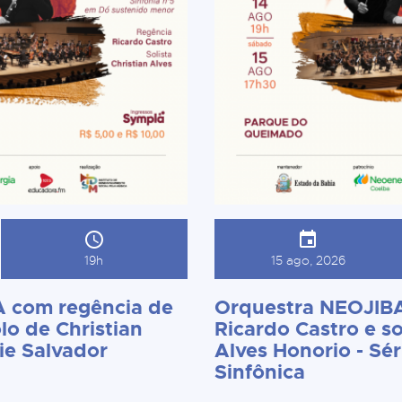
19h
15 ago, 2026
 com regência de
Orquestra NEOJIBA
lo de Christian
Ricardo Castro e so
ie Salvador
Alves Honorio - Sér
Sinfônica