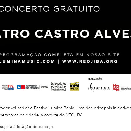
ador vai sediar o Festival Ilumina Bahia, uma das principais iniciati
esembarca na cidade, a convite do NEOJIBA.
sujeita à lotação do espaço.