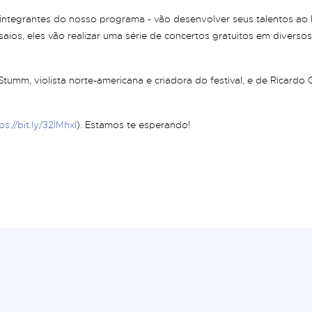
s integrantes do nosso programa - vão desenvolver seus talentos ao 
nsaios, eles vão realizar uma série de concertos gratuitos em diversos
 Stumm, violista norte-americana e criadora do festival, e de Ricardo 
ps://bit.ly/32lMhxl
). Estamos te esperando!