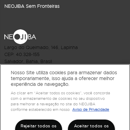
NEOJIBA Sem Fronteiras
Largo do Queimado, 146
, Lapinha
CEP:
40.328-155
Salvador, Bahia, Brasil
Telefone:(71) 3044-2959
Nosso Site utiliza cookies para armazenar dados
temporariamente, isso ajuda a oferecer melhor
R.Monte Castelo Nº 62, Bairro Barbalho
experiência de navegação.
CEP: 40.301-210
Ao clicar em “Aceitar todos os cookies”, você concorda
Salvador, Bahia, Brasil
com o armazenamento de cookies no seu dispositivo
Telefone:(71) 3032-1073
para melhorar a navegação no site do NEOJIBA
conforme estabelecido em nosso
Aviso de Privacidade
Rejeitar todos os
Aceitar todos os