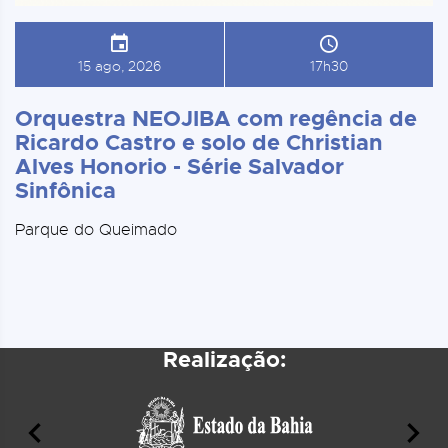
15 ago, 2026
17h30
Orquestra NEOJIBA com regência de
Ricardo Castro e solo de Christian
Alves Honorio - Série Salvador
Sinfônica
Parque do Queimado
Realização: