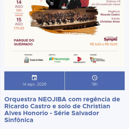
14 ago, 2026
19h
Orquestra NEOJIBA com regência de
Ricardo Castro e solo de Christian
Alves Honorio - Série Salvador
Sinfônica