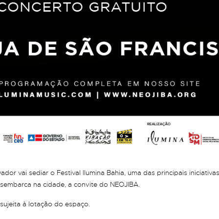
ador vai sediar o Festival Ilumina Bahia, uma das principais iniciati
esembarca na cidade, a convite do NEOJIBA.
sujeita à lotação do espaço.