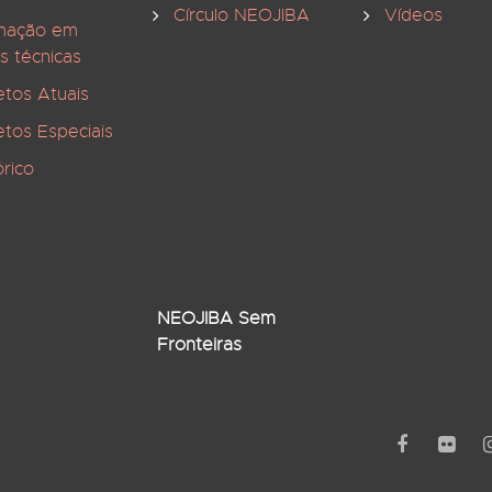
Círculo NEOJIBA
Vídeos
mação em
s técnicas
etos Atuais
etos Especiais
órico
NEOJIBA Sem
Fronteiras