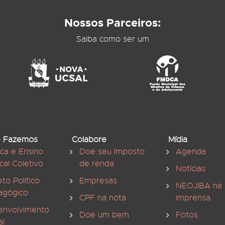
Nossos Parceiros:
Saiba como ser um
 Fazemos
Colabore
Mídia
ica e Ensino
Doe seu Imposto
Agenda
cal Coletivo
de renda
Notícias
eto Político
Empresas
NEOJIBA na
agógico
CPF na nota
imprensa
envolvimento
Doe um bem
Fotos
al