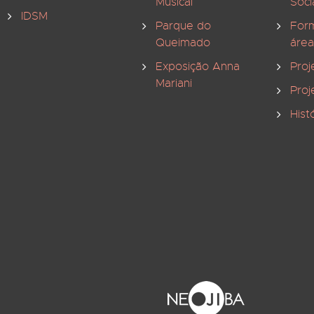
Musical
Soci
IDSM
Parque do
For
Queimado
área
Exposição Anna
Proj
Mariani
Proj
Hist