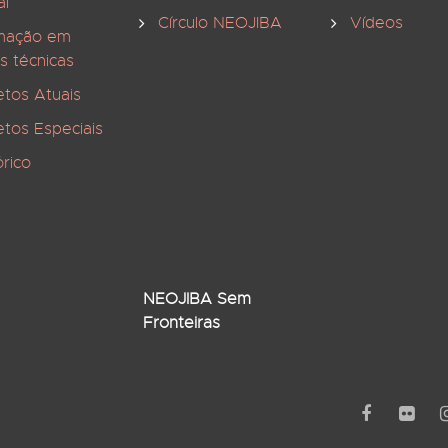
al
Círculo NEOJIBA
Vídeos
mação em
s técnicas
etos Atuais
etos Especiais
órico
NEOJIBA Sem
Fronteiras