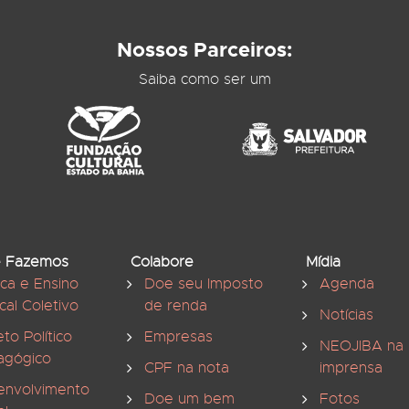
Nossos Parceiros:
Saiba como ser um
 Fazemos
Colabore
Mídia
ica e Ensino
Doe seu Imposto
Agenda
cal Coletivo
de renda
Notícias
eto Político
Empresas
NEOJIBA na
agógico
CPF na nota
imprensa
envolvimento
Doe um bem
Fotos