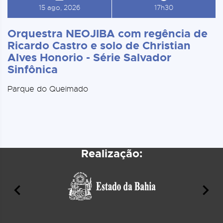
15 ago, 2026
17h30
Orquestra NEOJIBA com regência de
Ricardo Castro e solo de Christian
Alves Honorio - Série Salvador
Sinfônica
Parque do Queimado
Realização: