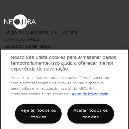
Largo do Queimado, 146
, Lapinha
CEP:
40.328-155
Salvador, Bahia, Brasil
Telefone:(71) 3044-2959
Nosso Site utiliza cookies para armazenar dados
temporariamente, isso ajuda a oferecer melhor
R.Monte Castelo Nº 62, Bairro Barbalho
experiência de navegação.
CEP: 40.301-210
Ao clicar em “Aceitar todos os cookies”, você concorda
Salvador, Bahia, Brasil
com o armazenamento de cookies no seu dispositivo
Telefone:(71) 3032-1073
para melhorar a navegação no site do NEOJIBA
conforme estabelecido em nosso
Aviso de Privacidade
Rejeitar todos os
Aceitar todos os
cookies
cookies