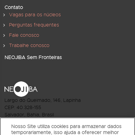
Contato
Vagas para os núcleos
Perguntas frequentes
Fale conosco
Trabalhe conosco
NEOJIBA Sem Fronteiras
Largo do Queimado, 146
, Lapinha
CEP:
40.328-155
Salvador, Bahia, Brasil
Telefone:(71) 3044-2959
Nosso Site utiliza cookies para armazenar dados
temporariamente, isso ajuda a oferecer melhor
R.Monte Castelo Nº 62, Bairro Barbalho