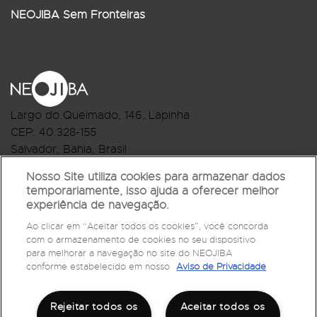
NEOJIBA Sem Fronteiras
Largo do Queimado, 146
, Lapinha
CEP:
40.328-155
Salvador, Bahia, Brasil
Telefone:(71) 3044-2959
Nosso Site utiliza cookies para armazenar dados
temporariamente, isso ajuda a oferecer melhor
R.Monte Castelo Nº 62, Bairro Barbalho
experiência de navegação.
CEP: 40.301-210
Ao clicar em “Aceitar todos os cookies”, você concorda
Salvador, Bahia, Brasil
com o armazenamento de cookies no seu dispositivo
Telefone:(71) 3032-1073
para melhorar a navegação no site do NEOJIBA
conforme estabelecido em nosso
Aviso de Privacidade
Rejeitar todos os
Aceitar todos os