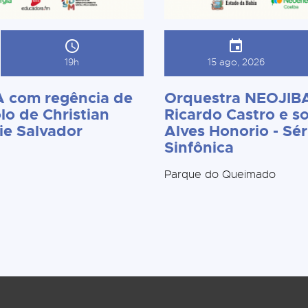
19h
15 ago, 2026
 com regência de
Orquestra NEOJIBA
lo de Christian
Ricardo Castro e so
ie Salvador
Alves Honorio - Sér
Sinfônica
Parque do Queimado