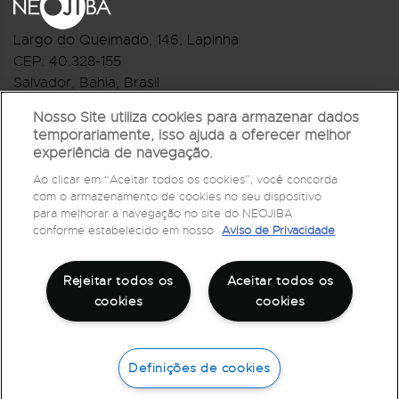
Largo do Queimado, 146
, Lapinha
CEP:
40.328-155
Salvador, Bahia, Brasil
Telefone:(71) 3044-2959
Nosso Site utiliza cookies para armazenar dados
temporariamente, isso ajuda a oferecer melhor
R.Monte Castelo Nº 62, Bairro Barbalho
experiência de navegação.
CEP: 40.301-210
Ao clicar em “Aceitar todos os cookies”, você concorda
Salvador, Bahia, Brasil
com o armazenamento de cookies no seu dispositivo
Telefone:(71) 3032-1073
para melhorar a navegação no site do NEOJIBA
conforme estabelecido em nosso
Aviso de Privacidade
Rejeitar todos os
Aceitar todos os
cookies
cookies
Definições de cookies
©
2026
Todos os direitos reservados