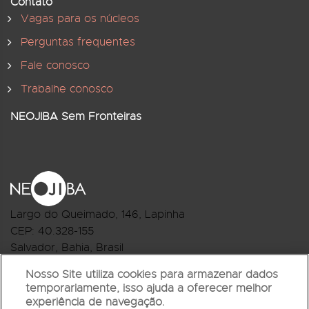
Contato
Vagas para os núcleos
Perguntas frequentes
Fale conosco
Trabalhe conosco
NEOJIBA Sem Fronteiras
Largo do Queimado, 146
, Lapinha
CEP:
40.328-155
Salvador, Bahia, Brasil
Telefone:(71) 3044-2959
Nosso Site utiliza cookies para armazenar dados
temporariamente, isso ajuda a oferecer melhor
R.Monte Castelo Nº 62, Bairro Barbalho
experiência de navegação.
CEP: 40.301-210