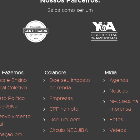
Nossos Parceiros:
Saiba como ser um
 Fazemos
Colabore
Mídia
ica e Ensino
Doe seu Imposto
Agenda
cal Coletivo
de renda
Notícias
eto Político
Empresas
NEOJIBA na
agógico
CPF na nota
imprensa
envolvimento
Doe um bem
Fotos
al
Círculo NEOJIBA
Vídeos
mação em