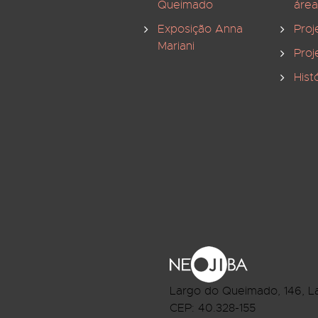
Queimado
área
Exposição Anna
Proj
Mariani
Proj
Hist
Largo do Queimado, 146
, L
CEP:
40.328-155