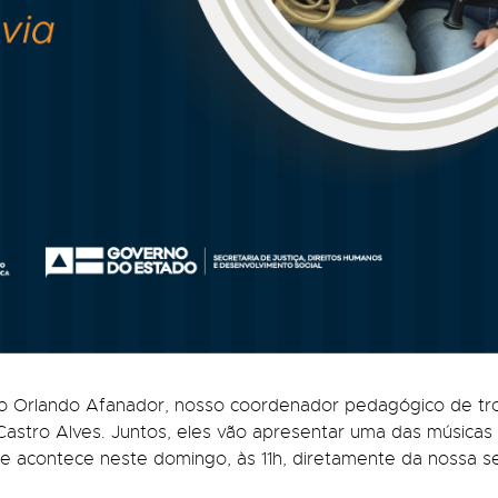
stão Orlando Afanador, nosso coordenador pedagógico de tr
astro Alves. Juntos, eles vão apresentar uma das músicas d
e acontece neste domingo, às 11h, diretamente da nossa s