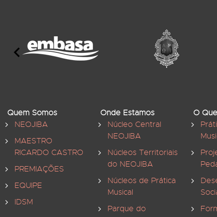
Quem Somos
Onde Estamos
O Que
NEOJIBA
Núcleo Central
Prát
NEOJIBA
Musi
MAESTRO
RICARDO CASTRO
Núcleos Territoriais
Proj
do NEOJIBA
Ped
PREMIAÇÕES
Núcleos de Prática
Des
EQUIPE
Musical
Soci
IDSM
Parque do
For