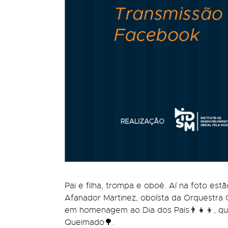
Pai e filha, trompa e oboé. Aí na foto e
Afanador Martinez, oboísta da Orquestra C
em homenagem ao Dia dos Pais👨‍👧‍👦, qu
Queimado🌳.