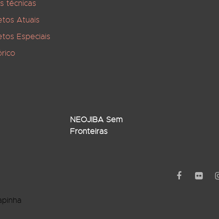
s técnicas
etos Atuais
etos Especiais
órico
NEOJIBA Sem
Fronteiras
apinha