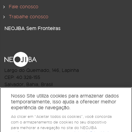
Fale conosco
Trabalhe conosco
NEOJIBA Sem Fronteiras
Largo do Queimado, 146
, Lapinha
CEP:
40.328-155
Salvador, Bahia, Brasil
Telefone:(71) 3044-2959
Nosso Site utiliza cookies para armazenar dados
temporariamente, isso ajuda a oferecer melhor
R.Monte Castelo Nº 62, Bairro Barbalho
experiência de navegação.
CEP: 40.301-210
Ao clicar em “Aceitar todos os cookies”, você concorda
Salvador, Bahia, Brasil
com o armazenamento de cookies no seu dispositivo
Telefone:(71) 3032-1073
para melhorar a navegação no site do NEOJIBA