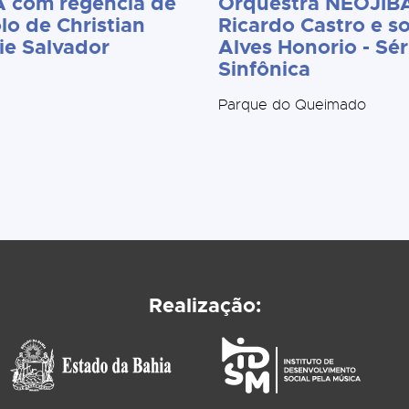
 com regência de
Orquestra NEOJIBA
lo de Christian
Ricardo Castro e so
ie Salvador
Alves Honorio - Sér
Sinfônica
Parque do Queimado
Realização: