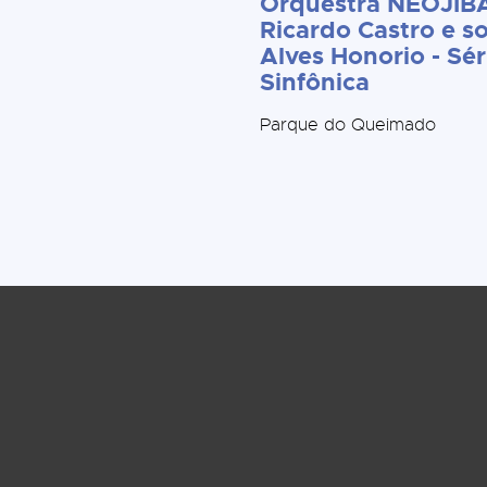
Orquestra NEOJIBA
Ricardo Castro e so
Alves Honorio - Sér
Sinfônica
Parque do Queimado