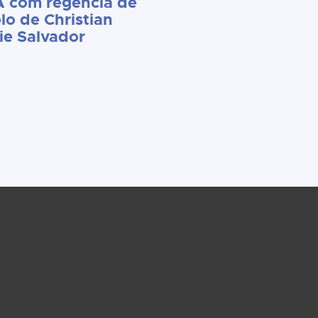
 com regência de
lo de Christian
ie Salvador