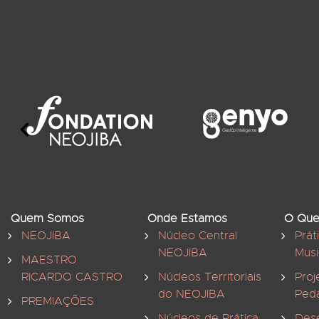
Quem Somos
Onde Estamos
O Que
NEOJIBA
Núcleo Central
Prát
NEOJIBA
Musi
MAESTRO
RICARDO CASTRO
Núcleos Territoriais
Proj
do NEOJIBA
Ped
PREMIAÇÕES
Núcleos de Prática
Des