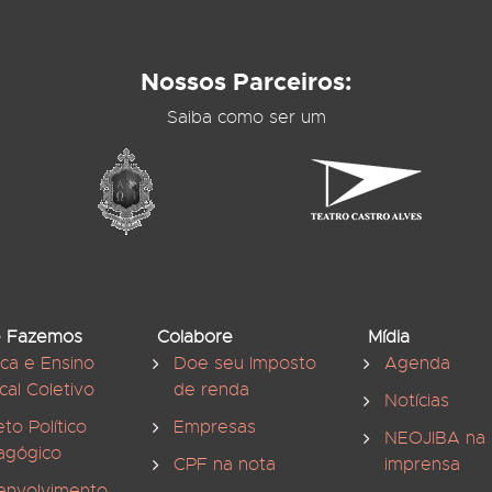
Nossos Parceiros:
Saiba como ser um
 Fazemos
Colabore
Mídia
ica e Ensino
Doe seu Imposto
Agenda
cal Coletivo
de renda
Notícias
eto Político
Empresas
NEOJIBA na
agógico
CPF na nota
imprensa
envolvimento