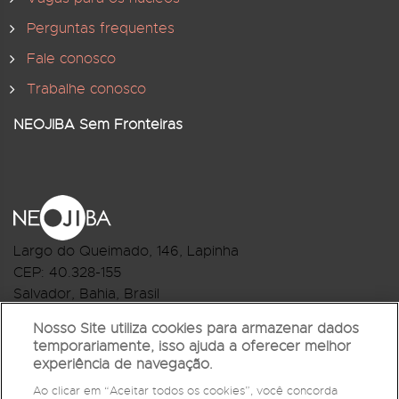
Perguntas frequentes
Fale conosco
Trabalhe conosco
NEOJIBA Sem Fronteiras
Largo do Queimado, 146
, Lapinha
CEP:
40.328-155
Salvador, Bahia, Brasil
Telefone:(71) 3044-2959
Nosso Site utiliza cookies para armazenar dados
temporariamente, isso ajuda a oferecer melhor
R.Monte Castelo Nº 62, Bairro Barbalho
experiência de navegação.
CEP: 40.301-210
Ao clicar em “Aceitar todos os cookies”, você concorda
Salvador, Bahia, Brasil