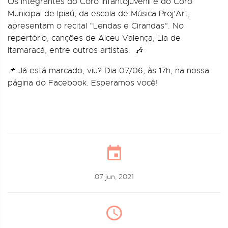
Os integrantes do Coro Infantojuvenil e do Coro
Municipal de lpiaú, da escola de Música Proj’Art,
apresentam o recital “Lendas e Cirandas”. No
repertório, canções de Alceu Valença, Lia de
Itamaracá, entre outros artistas. 🎶
📌 Já está marcado, viu? Dia 07/06, às 17h, na nossa
página do Facebook. Esperamos você!
07 jun, 2021