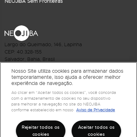
NEOJIBA Sem Fronteiras
Largo do Queimado, 146
, Lapinha
CEP:
40.328-155
Salvador, Bahia, Brasil
Telefone:(71) 3044-2959
Nosso Site utiliza cookies para armazenar dados
temporariamente, isso ajuda a oferecer melhor
R.Monte Castelo Nº 62, Bairro Barbalho
experiência de navegação.
CEP: 40.301-210
Ao clicar em “Aceitar todos os cookies”, você concorda
Salvador, Bahia, Brasil
com o armazenamento de cookies no seu dispositivo
Telefone:(71) 3032-1073
para melhorar a navegação no site do NEOJIBA
conforme estabelecido em nosso
Aviso de Privacidade
Rejeitar todos os
Aceitar todos os
cookies
cookies