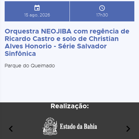
15 ago, 2026
17h30
Orquestra NEOJIBA com regência de
Ricardo Castro e solo de Christian
Alves Honorio - Série Salvador
Sinfônica
Parque do Queimado
Realização: